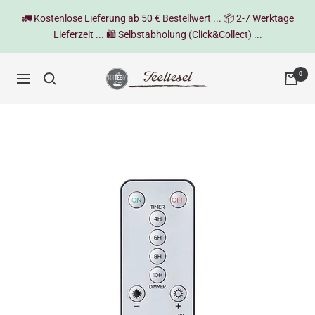
Direkt
🚛 Kostenlose Lieferung ab 50 € Bestellwert ... 📦 2-7 Werktage
zum
Lieferzeit ... 🛍️ Selbstabholung (Click&Collect) ...
Inhalt
Teeliesel
0
Navigation