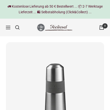
Direkt
🚛 Kostenlose Lieferung ab 50 € Bestellwert ... 📦 2-7 Werktage
zum
Lieferzeit ... 🛍️ Selbstabholung (Click&Collect) ...
Inhalt
Teeliesel
0
Navigation