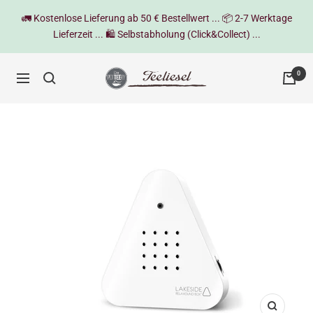
Direkt
🚛 Kostenlose Lieferung ab 50 € Bestellwert ... 📦 2-7 Werktage
zum
Lieferzeit ... 🛍️ Selbstabholung (Click&Collect) ...
Inhalt
Teeliesel
0
Navigation