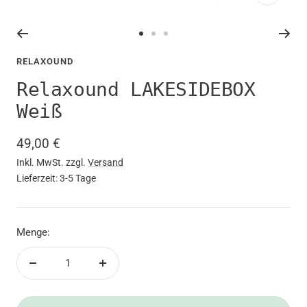
Zoom
Zur
Zur
Zur
Slide
Slide
Slide
RELAXOUND
1
2
3
Relaxound LAKESIDEBOX
gehen
gehen
gehen
Weiß
Angebotspreis
49,00 €
Inkl. MwSt. zzgl.
Versand
Lieferzeit: 3-5 Tage
Menge:
Menge
Menge
verringern
erhöhen