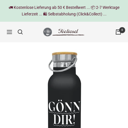
Direkt
🚛 Kostenlose Lieferung ab 50 € Bestellwert ... 📦 2-7 Werktage
zum
Lieferzeit ... 🛍️ Selbstabholung (Click&Collect) ...
Inhalt
Teeliesel
0
Navigation