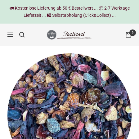
Direkt
🚛 Kostenlose Lieferung ab 50 € Bestellwert ... 📦 2-7 Werktage
zum
Lieferzeit ... 🛍️ Selbstabholung (Click&Collect) ...
Inhalt
Teeliesel
0
Navigation