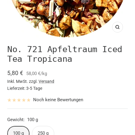
Zoom
No. 721 Apfeltraum Iced
Tea Tropicana
Angebotspreis
5,80 €
58,00 €
/
kg
Inkl. MwSt. zzgl.
Versand
Lieferzeit: 3-5 Tage
Noch keine Bewertungen
Gewicht:
100 g
100 g
250 g