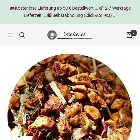
Direkt
🚛 Kostenlose Lieferung ab 50 € Bestellwert ... 📦 2-7 Werktage
zum
Lieferzeit ... 🛍️ Selbstabholung (Click&Collect) ...
Inhalt
Teeliesel
0
Navigation