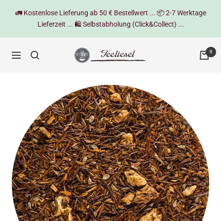
Direkt
🚛 Kostenlose Lieferung ab 50 € Bestellwert ... 📦 2-7 Werktage
zum
Lieferzeit ... 🛍️ Selbstabholung (Click&Collect) ...
Inhalt
Teeliesel
0
Navigation