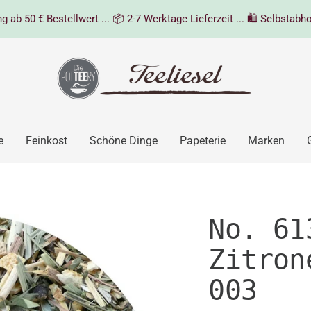
 ab 50 € Bestellwert ... 📦 2-7 Werktage Lieferzeit ... 🛍️ Selbstabho
Teeliesel
e
Feinkost
Schöne Dinge
Papeterie
Marken
No. 61
Zitron
003