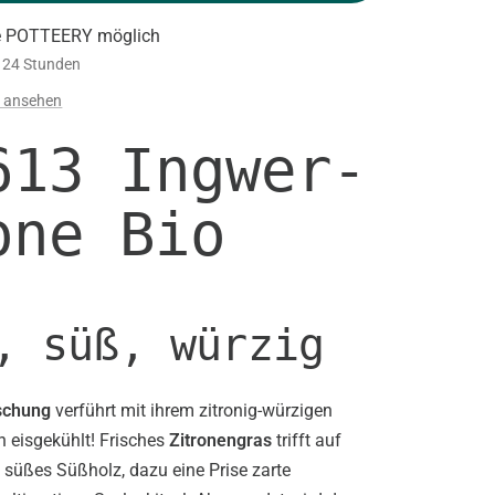
e POTTEERY möglich
n 24 Stunden
n ansehen
613 Ingwer-
one Bio
, süß, würzig
schung
verführt mit ihrem zitronig-würzigen
 eisgekühlt! Frisches
Zitronengras
trifft auf
süßes Süßholz, dazu eine Prise zarte