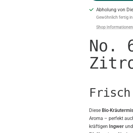
Abholung von Di
Gewöhnlich fertig i
Shop Informatione
No. 
Zitr
Frisch
Diese
Bio
-
Kräutermi
Aroma – perfekt auch
kräftigen
Ingwer
und 