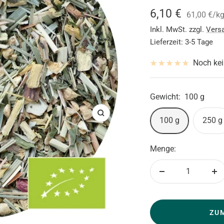
Angebotsprei
6,10 €
61,00 €
/
k
Inkl. MwSt. zzgl.
Vers
Lieferzeit: 3-5 Tage
Noch ke
Gewicht:
100 g
Zoom
100 g
250 g
Menge:
Menge
Me
verringern
er
ZU