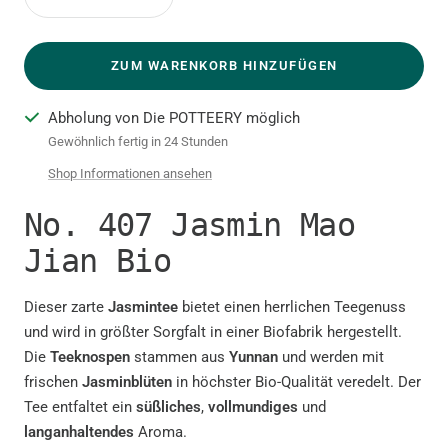
Menge
Menge
verringern
erhöhen
ZUM WARENKORB HINZUFÜGEN
Abholung von Die POTTEERY möglich
Gewöhnlich fertig in 24 Stunden
Shop Informationen ansehen
No. 407 Jasmin Mao
Jian Bio
Dieser zarte
Jasmintee
bietet einen herrlichen Teegenuss
und wird in größter Sorgfalt in einer Biofabrik hergestellt.
Die
Teeknospen
stammen aus
Yunnan
und werden mit
frischen
Jasminblüten
in höchster Bio-Qualität veredelt. Der
Tee entfaltet ein
süßliches
,
vollmundiges
und
langanhaltendes
Aroma.