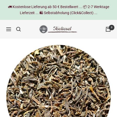
Direkt
🚛 Kostenlose Lieferung ab 50 € Bestellwert ... 📦 2-7 Werktage
zum
Lieferzeit ... 🛍️ Selbstabholung (Click&Collect) ...
Inhalt
Teeliesel
0
Navigation