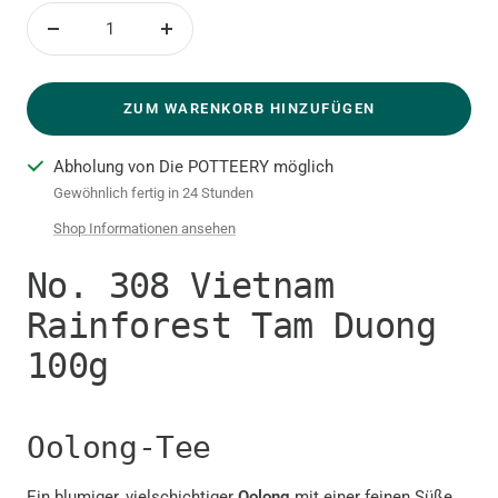
Menge
Menge
verringern
erhöhen
ZUM WARENKORB HINZUFÜGEN
Abholung von Die POTTEERY möglich
Gewöhnlich fertig in 24 Stunden
Shop Informationen ansehen
No. 308 Vietnam
Rainforest Tam Duong
100g
Oolong-Tee
Ein blumiger, vielschichtiger
Oolong
mit einer feinen Süße.