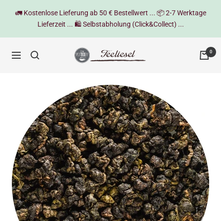
Direkt
🚛 Kostenlose Lieferung ab 50 € Bestellwert ... 📦 2-7 Werktage
zum
Lieferzeit ... 🛍️ Selbstabholung (Click&Collect) ...
Inhalt
Teeliesel
0
Navigation