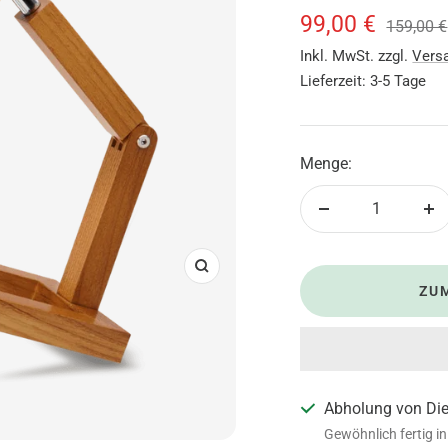
Angebotsprei
99,00 €
Reguläre
159,00 €
Preis
Inkl. MwSt. zzgl.
Vers
Lieferzeit: 3-5 Tage
Menge:
Menge
Me
verringern
er
Zoom
ZU
Abholung von Di
Gewöhnlich fertig i