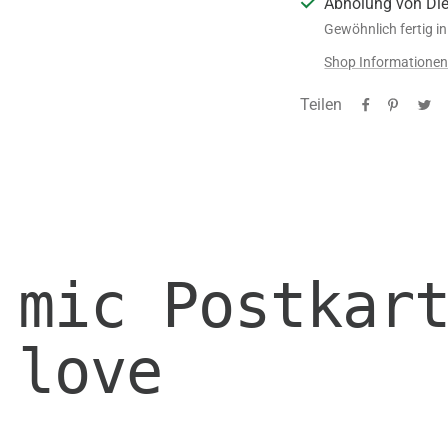
Abholung von Di
Gewöhnlich fertig i
Shop Informatione
Teilen
 mic Postkar
 love