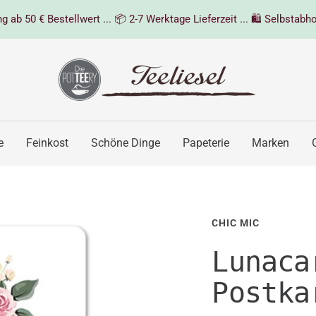
 ab 50 € Bestellwert ... 📦 2-7 Werktage Lieferzeit ... 🛍️ Selbstabho
Teeliesel
e
Feinkost
Schöne Dinge
Papeterie
Marken
CHIC MIC
Lunaca
Postka