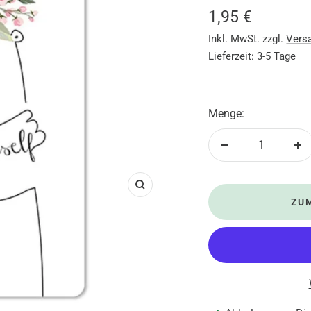
Angebotsprei
1,95 €
Inkl. MwSt. zzgl.
Vers
Lieferzeit: 3-5 Tage
Menge:
Menge
Me
verringern
er
Zoom
ZU