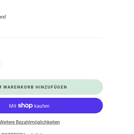
s
and
nge
höhen
M WARENKORB HINZUFÜGEN
Weitere Bezahlmöglichkeiten