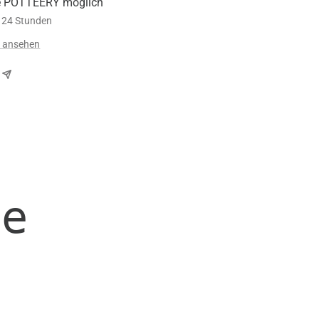
e POTTEERY möglich
n 24 Stunden
n ansehen
te