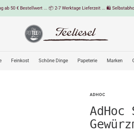
 ab 50 € Bestellwert ... 📦 2-7 Werktage Lieferzeit ... 🛍️ Selbstabho
Teeliesel
e
Feinkost
Schöne Dinge
Papeterie
Marken
ADHOC
AdHoc 
Gewürz