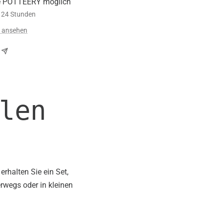
e POTTEERY möglich
n 24 Stunden
n ansehen
len
rhalten Sie ein Set,
erwegs oder in kleinen