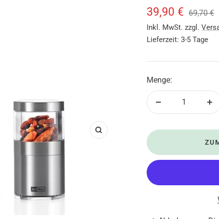
Angebotsprei
39,90 €
Reguläre
69,70 €
Preis
Inkl. MwSt. zzgl.
Vers
Lieferzeit: 3-5 Tage
Menge:
Menge
Me
verringern
er
Zoom
ZU