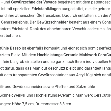
li- und
Gewürzschneider
Voyage
begeistert mit dem patentgesc
 ist mit speziellen
Edelstahlklingen
ausgestattet, die die getroc
nd ihre ätherischen Öle freisetzen. Dadurch entfalten sich die
s Genusserlebnis. Der
Gewürzschneider
besteht aus einem Conta
antem Edelstahl. Dank des abnehmbaren Verschlussdeckels läss
rt befüllen.
mühle
Basso
ist ebenfalls kompakt und eignet sich somit perfekt
nztem Platz. Mit dem
Hochleistungs
-
Ceramic
Mahlwerk
CeraCu
 fein bis grob einstellen und so ganz nach Ihrem individuelle
t dafür, dass das Mahlgut geschützt bleibt und garantiert lan
it dem transparenten Gewürzcontainer aus Acryl fügt sich nahtlo
Chili- und Gewürzschneider sowie Pfeffer- und Salzmühle
c SchneidWerk® und Hochleistungs-Ceramic Mahlwerk CeraCut®
gen: Höhe 7,5 cm, Durchmesser 3,8 cm