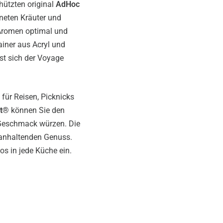
hützten original
AdHoc
kneten Kräuter und
 Aromen optimal und
iner aus Acryl und
t sich der Voyage
 für Reisen, Picknicks
t
® können Sie den
n Geschmack würzen. Die
ganhaltenden Genuss.
s in jede Küche ein.