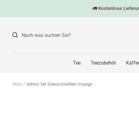
Direkt
🚛 Kostenlose Lieferung
zum
Inhalt
Tee
Teezubehör
Kaffe
Start
AdHoc Set Gewürzmühlen Voyage