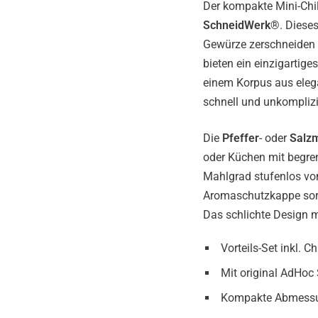
Der kompakte Mini-Chi
SchneidWerk
®. Dieses
Gewürze zerschneiden u
bieten ein einzigartige
einem Korpus aus eleg
schnell und unkomplizie
Die
Pfeffer
- oder
Salz
oder Küchen mit begre
Mahlgrad stufenlos von
Aromaschutzkappe sorg
Das schlichte Design m
Vorteils-Set inkl. 
Mit original AdHo
Kompakte Abmessun