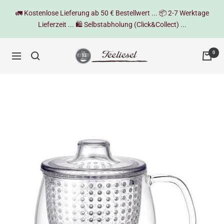
Direkt
🚛 Kostenlose Lieferung ab 50 € Bestellwert ... 📦 2-7 Werktage
zum
Lieferzeit ... 🛍️ Selbstabholung (Click&Collect) ...
Inhalt
Teeliesel
0
Navigation