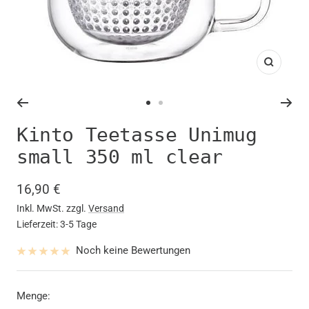
Zoom
Zur
Zur
Slide
Slide
Kinto Teetasse Unimug
1
2
small 350 ml clear
gehen
gehen
Angebotspreis
16,90 €
Inkl. MwSt. zzgl.
Versand
Lieferzeit: 3-5 Tage
Noch keine Bewertungen
Menge: