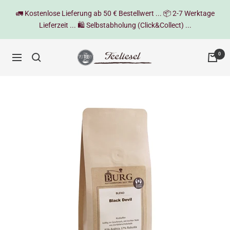
Direkt
🚛 Kostenlose Lieferung ab 50 € Bestellwert ... 📦 2-7 Werktage
zum
Lieferzeit ... 🛍️ Selbstabholung (Click&Collect) ...
Inhalt
Teeliesel
0
Navigation