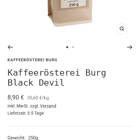
Zoom
Zur
Zur
Slide
Slide
KAFFEERÖSTEREI BURG
1
2
Kaffeerösterei Burg
gehen
gehen
Black Devil
Angebotspreis
8,90 €
35,60 €
/
kg
Inkl. MwSt. zzgl.
Versand
Lieferzeit: 3-5 Tage
Gewicht:
250g