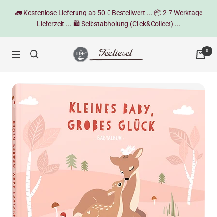
Direkt
🚛 Kostenlose Lieferung ab 50 € Bestellwert ... 📦 2-7 Werktage
zum
Lieferzeit ... 🛍️ Selbstabholung (Click&Collect) ...
Inhalt
Teeliesel
0
Navigation