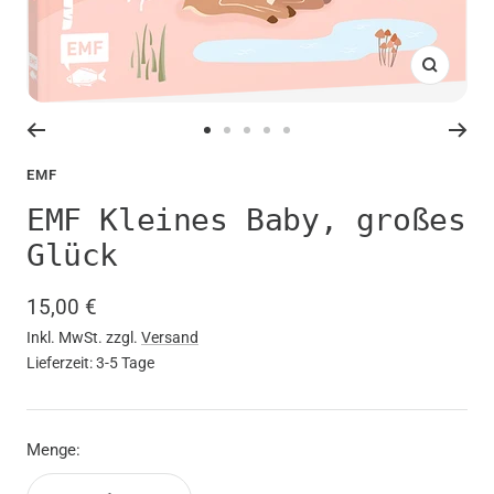
Zoom
Zur
Zur
Zur
Zur
Zur
Slide
Slide
Slide
Slide
Slide
EMF
1
2
3
4
5
EMF Kleines Baby, großes
gehen
gehen
gehen
gehen
gehen
Glück
Angebotspreis
15,00 €
Inkl. MwSt. zzgl.
Versand
Lieferzeit: 3-5 Tage
Menge: