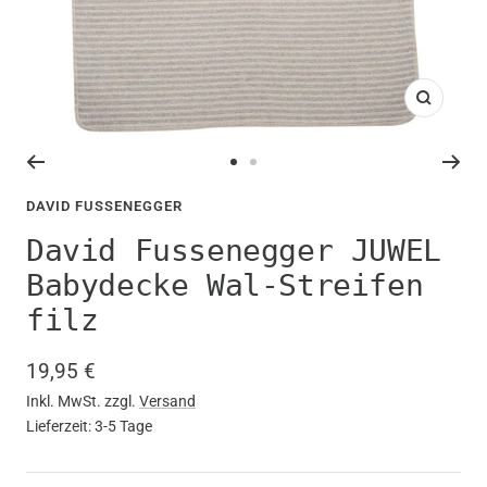
Zoom
Zur
Zur
Slide
Slide
DAVID FUSSENEGGER
1
2
David Fussenegger JUWEL
gehen
gehen
Babydecke Wal-Streifen
filz
Angebotspreis
19,95 €
Inkl. MwSt. zzgl.
Versand
Lieferzeit: 3-5 Tage