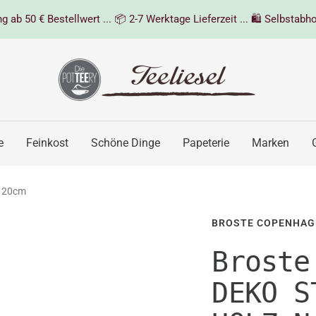
 ab 50 € Bestellwert ... 📦 2-7 Werktage Lieferzeit ... 🛍️ Selbstabho
Teeliesel
e
Feinkost
Schöne Dinge
Papeterie
Marken
 20cm
BROSTE COPENHAG
Broste
DEKO S