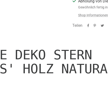
Abholung von Di
Gewöhnlich fertig i
Shop Informatione
Teilen
E DEKO STERN
S' HOLZ NATURA