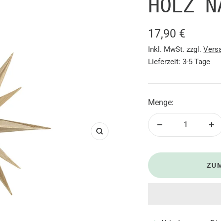
HOLZ N
Angebotsprei
17,90 €
Inkl. MwSt. zzgl.
Vers
Lieferzeit: 3-5 Tage
Menge:
Menge
Me
Zoom
verringern
er
ZU