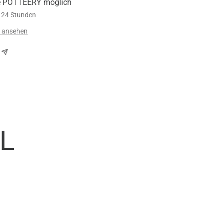
e POTTEERY möglich
n 24 Stunden
n ansehen
L