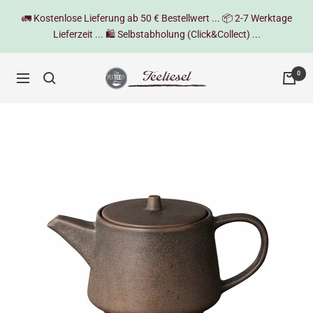
Direkt
🚛 Kostenlose Lieferung ab 50 € Bestellwert ... 📦 2-7 Werktage
zum
Lieferzeit ... 🛍️ Selbstabholung (Click&Collect) ...
Inhalt
Teeliesel
0
Navigation