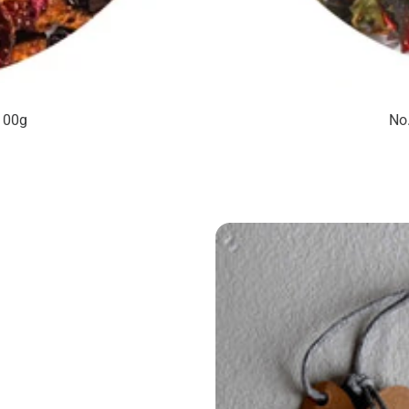
 100g
No.