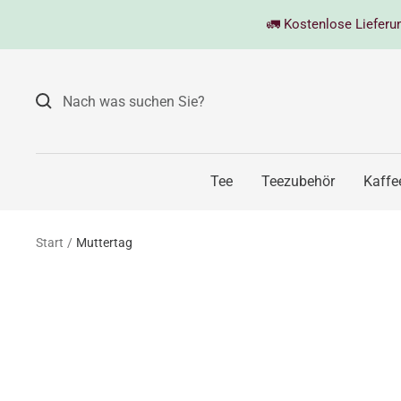
Direkt
🚛 Kostenlose Lieferung
zum
Inhalt
Tee
Teezubehör
Kaffe
Start
Muttertag