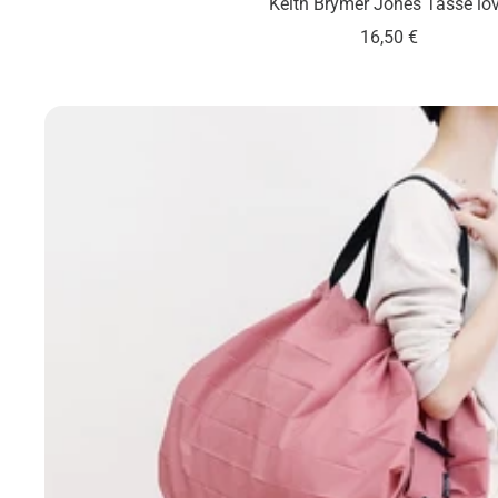
Keith Brymer Jones Tasse lo
Angebotspreis
16,50 €