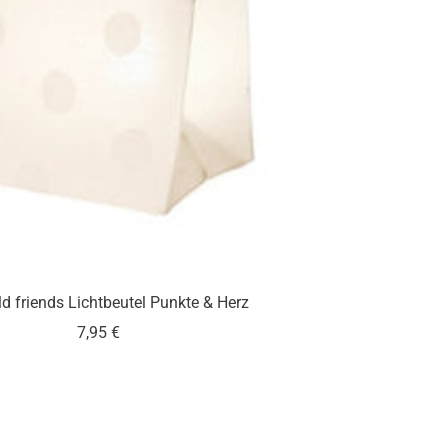
d friends Lichtbeutel Punkte & Herz
Angebotspreis
7,95 €