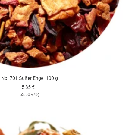
No. 701 Süßer Engel 100 g
Angebotspreis
5,35 €
53,50 €
/
kg