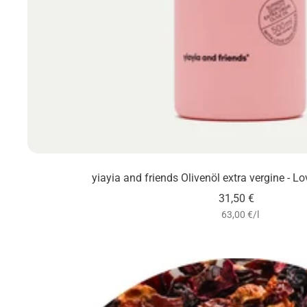
yiayia and friends Olivenöl extra vergine - L
Angebotspreis
31,50 €
63,00 €
/
l