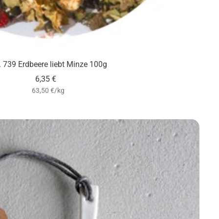
 739 Erdbeere liebt Minze 100g
Angebotspreis
6,35 €
63,50 €
/
kg