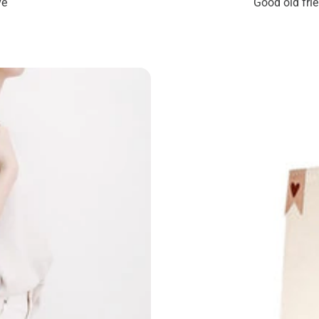
ve
Good old frie