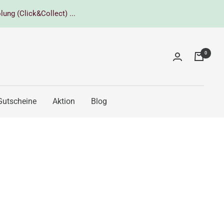
lung (Click&Collect) ...
0
Gutscheine
Aktion
Blog