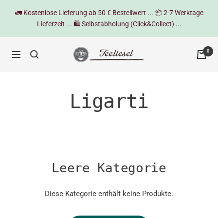
Direkt
🚛 Kostenlose Lieferung ab 50 € Bestellwert ... 📦 2-7 Werktage
zum
Lieferzeit ... 🛍️ Selbstabholung (Click&Collect) ...
Inhalt
Teeliesel
0
Navigation
Ligarti
Leere Kategorie
Diese Kategorie enthält keine Produkte.