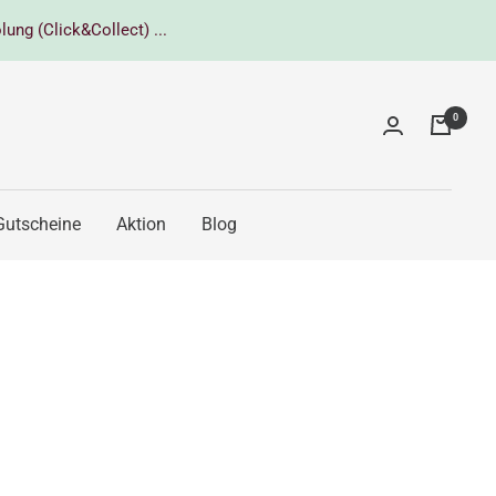
lung (Click&Collect) ...
0
Gutscheine
Aktion
Blog