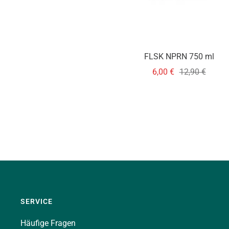
FLSK NPRN 750 ml
Angebotspreis
Regulärer
6,00 €
12,90 €
Preis
SERVICE
Häufige Fragen