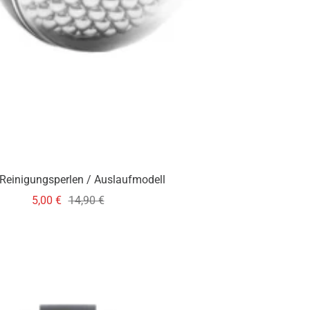
Reinigungsperlen / Auslaufmodell
Angebotspreis
Regulärer
5,00 €
14,90 €
Preis