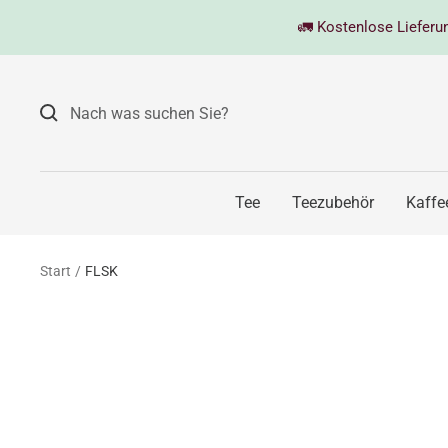
Direkt
🚛 Kostenlose Lieferung
zum
Inhalt
Tee
Teezubehör
Kaffe
Start
FLSK