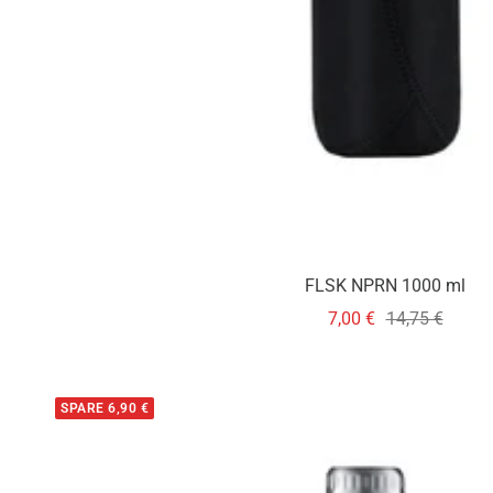
FLSK NPRN 1000 ml
Angebotspreis
Regulärer
7,00 €
14,75 €
Preis
SPARE 6,90 €