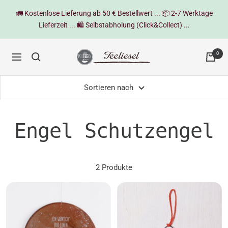
Direkt
🚛 Kostenlose Lieferung ab 50 € Bestellwert ... 📦 2-7 Werktage
zum
Lieferzeit ... 🛍️ Selbstabholung (Click&Collect) ...
Inhalt
Teeliesel
0
Navigation
Sortieren nach
Engel Schutzengel
2 Produkte