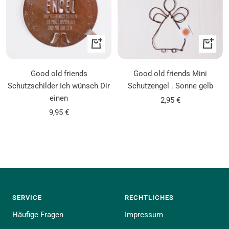
In
In
den
den
Warenkorb
Warenk
Good old friends
Good old friends Mini
Schutzschilder Ich wünsch Dir
Schutzengel . Sonne gelb
einen
Angebotspreis
2,95 €
Angebotspreis
9,95 €
SERVICE
RECHTLICHES
Häufige Fragen
Impressum