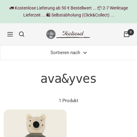
Direkt
🚛 Kostenlose Lieferung ab 50 € Bestellwert ... 📦 2-7 Werktage
zum
Lieferzeit ... 🛍️ Selbstabholung (Click&Collect) ...
Inhalt
Teeliesel
0
Navigation
Sortieren nach
ava&yves
1 Produkt