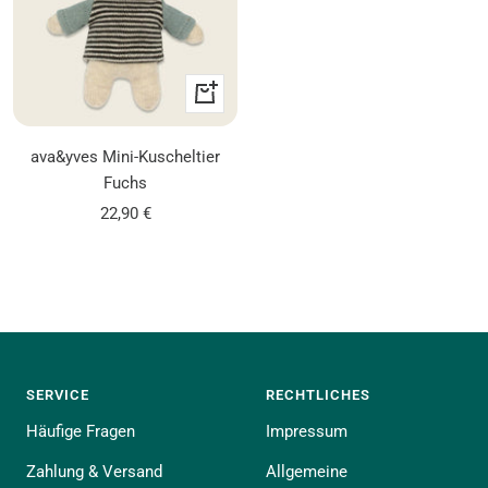
In
den
Warenkorb
ava&yves Mini-Kuscheltier
Fuchs
Angebotspreis
22,90 €
SERVICE
RECHTLICHES
Häufige Fragen
Impressum
Zahlung & Versand
Allgemeine